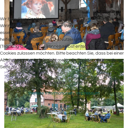
Wir benutzen Cookies
Wir nutzen Cookies auf unserer Website. Einige von ihnen sind
essenziell für den Betrieb der Seite, während andere uns
helfen, diese Website und die Nutzererfahrung zu verbessern
(Tracking Cookies). Sie können selbst entscheiden, ob Sie die
Cookies zulassen möchten. Bitte beachten Sie, dass bei einer
Ablehnung womöglich nicht mehr alle Funktionalitäten der
Seite zur Verfügung stehen.
AKZEPTIEREN
ABLEHNEN
Weitere Informationen
|
Impressum